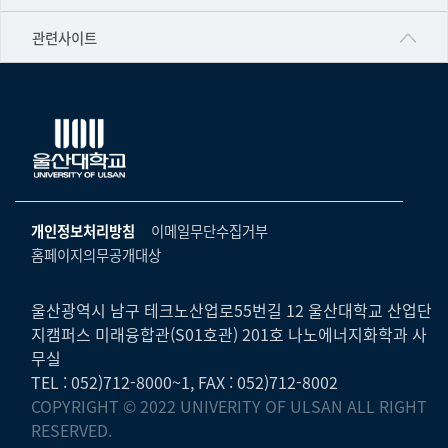
▷영어영문학과
공학교육혁신센터
건강가정지원센터
관련사이트
▷일본어·일본학과
과학영재교육원
교수협의회
▷중국어·중국학과
교무처교직팀
구내(경남)은행
▷프랑스어·프랑스학과
국어문화원
노동조합
▷스페인·중남미학과
국제교류처
생명윤리위원회
▷역사·문화학과
기초과학연구소
온라인 기술거래 플랫폼
개인정보처리방침
이메일무단수집거부
▷철학·상담학과
물리BK 미래혁신응집물질물리인재교육연구단
홈페이지의무공개대상
울산대신문
■사회과학대학
메이커스페이스
울산대학교 총동문회
▷사회과학부
울산광역시 남구 테크노산업로55번길 12 울산대학교 산업단
미래기술혁신융합형인재양성센터
지캠퍼스 미래융합관(S01호관) 201호 나노에너지화학과 사
울산대학교병원
ㆍ경제학전공
무실
반구대암각화유적보존연구소
캠퍼스안전관리
TEL : 052)712-8000~1, FAX : 052)712-8002
ㆍ행정학전공
보육교사교육원
COPYRIGHT © 2022 UNIVERITY OF ULSAN ALL RIGHT
UCLASS
ㆍ국제관계학전공
RESERVED.
산학연협력선도대학육성사업(LINC3.0)사업단