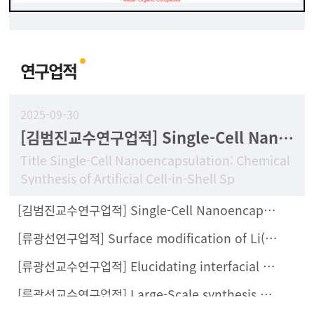
연구업적
2025-09-30
[김범진교수연구업적] Single-Cell Nanoencapsulation: Chemical Synthesis of Artificial Cell-in-Shell Spores
Title Single-Cell Nanoencapsulation: Chemical
Synthesis of Artificial Cell-in-Shell Sp
[김범진교수연구업적] Single-Cell Nanoencapsulation Enables Fabrication of Probiotics-Loaded Hydrogel Dressing with Improved Wound Healing Efficacy In Vivo
[류광선연구업적] Surface modification of Li(Ni0.8Co0.1Mn0.1)O2 with Li2ZrCl6 halide solid electrolyte for all-solid-state batteries
[류광선교수연구업적] Elucidating interfacial behaviors of Li-ion argyrodites through μ-cavity electrode analysis
[류광선교수연구업적] Large-Scale synthesis of metal halide doped Li7P2S8X solid electrolytes and their compatibility with organic solvents and binders