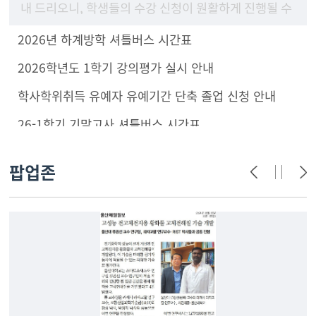
내 드리오니, 학생들의 수강 신청이 원활하게 진행될 수
있도록 구성원 안내 및 학부(과) 홈페이지에 게시하여
2026년 하계방학 셔틀버스 시간표
주시기 바랍니
2026학년도 1학기 강의평가 실시 안내
학사학위취득 유예자 유예기간 단축 졸업 신청 안내
26-1학기 기말고사 셔틀버스 시간표
팝업존