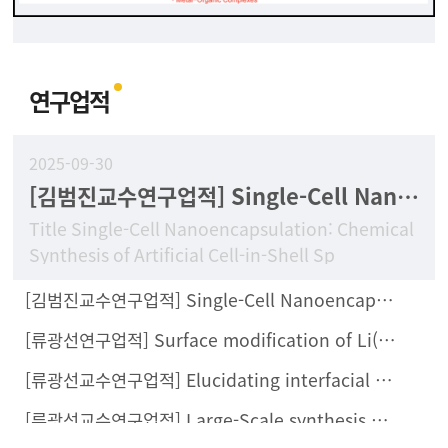
연구업적
2025-09-30
[김범진교수연구업적] Single-Cell Nanoencapsulation: Chemical Synthesis of Artificial Cell-in-Shell Spores
Title Single-Cell Nanoencapsulation: Chemical
Synthesis of Artificial Cell-in-Shell Sp
[김범진교수연구업적] Single-Cell Nanoencapsulation Enables Fabrication of Probiotics-Loaded Hydrogel Dressing with Improved Wound Healing Efficacy In Vivo
[류광선연구업적] Surface modification of Li(Ni0.8Co0.1Mn0.1)O2 with Li2ZrCl6 halide solid electrolyte for all-solid-state batteries
[류광선교수연구업적] Elucidating interfacial behaviors of Li-ion argyrodites through μ-cavity electrode analysis
[류광선교수연구업적] Large-Scale synthesis of metal halide doped Li7P2S8X solid electrolytes and their compatibility with organic solvents and binders