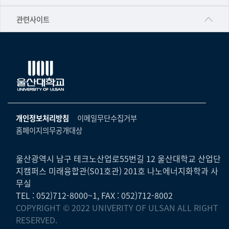
▷영어영문학과
공학교육혁신센터
건강가정지원센터
관련사이트
▷일본어·일본학과
과학영재교육원
교수협의회
▷중국어·중국학과
교무처교직팀
구내(경남)은행
▷프랑스어·프랑스학과
국어문화원
노동조합
▷스페인·중남미학과
국제교류처
생명윤리위원회
▷역사·문화학과
기초과학연구소
온라인 기술거래 플랫폼
개인정보처리방침
이메일무단수집거부
▷철학·상담학과
물리BK 미래혁신응집물질물리인재교육연구단
홈페이지의무공개대상
울산대신문
■사회과학대학
메이커스페이스
울산대학교 총동문회
▷사회과학부
울산광역시 남구 테크노산업로55번길 12 울산대학교 산업단
미래기술혁신융합형인재양성센터
지캠퍼스 미래융합관(S01호관) 201호 나노에너지화학과 사
울산대학교병원
ㆍ경제학전공
무실
반구대암각화유적보존연구소
캠퍼스안전관리
TEL : 052)712-8000~1, FAX : 052)712-8002
ㆍ행정학전공
보육교사교육원
COPYRIGHT © 2022 UNIVERITY OF ULSAN ALL RIGHT
UCLASS
ㆍ국제관계학전공
RESERVED.
산학연협력선도대학육성사업(LINC3.0)사업단