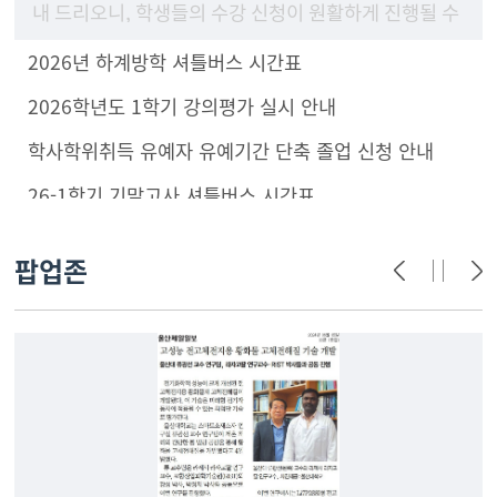
내 드리오니, 학생들의 수강 신청이 원활하게 진행될 수
있도록 구성원 안내 및 학부(과) 홈페이지에 게시하여
2026년 하계방학 셔틀버스 시간표
주시기 바랍니
2026학년도 1학기 강의평가 실시 안내
학사학위취득 유예자 유예기간 단축 졸업 신청 안내
26-1학기 기말고사 셔틀버스 시간표
팝업존