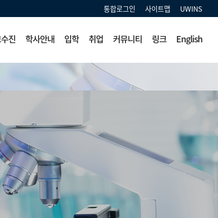
통합로그인
사이트맵
UWINS
교수진
학사안내
입학
취업
커뮤니티
링크
English