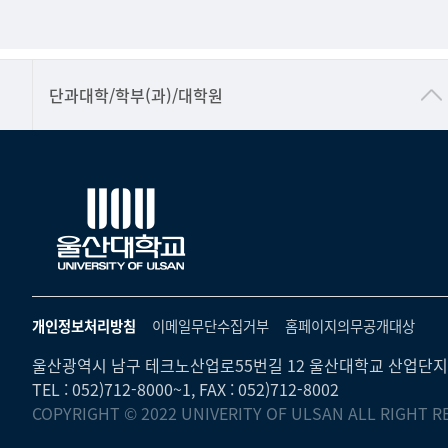
■인문대학
단과대학/학부(과)/대학원
▷국어국문학부
▷영어영문학과
▷일본어·일본학과
▷중국어·중국학과
▷프랑스어·프랑스학과
▷스페인·중남미학과
개인정보처리방침
이메일무단수집거부
홈페이지의무공개대상
▷역사·문화학과
울산광역시 남구 테크노산업로55번길 12 울산대학교 산업단지
▷철학·상담학과
TEL : 052)712-8000~1, FAX : 052)712-8002
COPYRIGHT © 2022 UNIVERITY OF ULSAN ALL RIGHT R
■사회과학대학