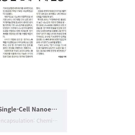
[김범진교수연구업적] Single-Cell Nanoencapsulation: Chemical Synthesis of Artificial Cell-in-Shell Spores
Title Single-Cell Nanoencapsulation: Chemical Synthesis of Artificial Cell-in-Shell Sp