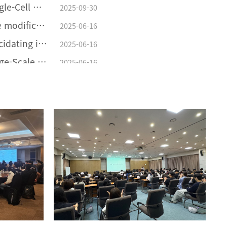
[김범진교수연구업적] Single-Cell Nanoencapsulation Enables Fabrication of Probiotics-Loaded Hydrogel Dressing with Improved Wound Healing Efficacy In Vivo
2025-09-30
[류광선연구업적] Surface modification of Li(Ni0.8Co0.1Mn0.1)O2 with Li2ZrCl6 halide solid electrolyte for all-solid-state batteries
2025-06-16
[류광선교수연구업적] Elucidating interfacial behaviors of Li-ion argyrodites through μ-cavity electrode analysis
2025-06-16
[류광선교수연구업적] Large-Scale synthesis of metal halide doped Li7P2S8X solid electrolytes and their compatibility with organic solvents and binders
2025-06-16