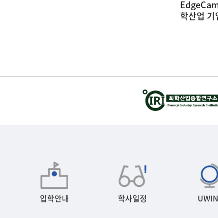
산지역 화
EdgeCam 인재양성사업 울산지역 화
광운
학산업 기업체 견학 및 강연회
(26.
(26.05.22 ~ 26.05.23) (1)
26-05-28
2026-05-28
입학안내
학사일정
UWIN