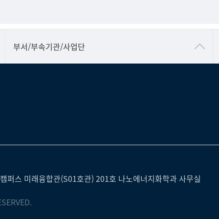
공동기기센터
부서/부속기관/사업단
공학교육혁신센터
과학영재교육원
교무처교직팀
국어문화원
국제교류처
기초과학연구소
물리BK 미래혁신응집물질물리인재교육연구단
캠퍼스 미래융합관(S01호관) 201호 나노에너지화학과 사무실
메이커스페이스
ESERVED.
미래기술혁신융합형인재양성센터