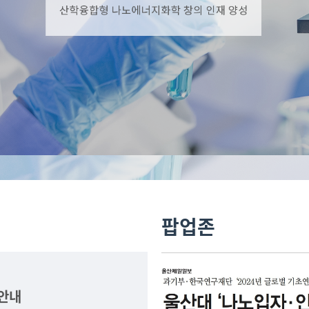
팝업존
 안내