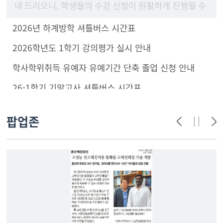
내 드리오니, 학생들의 수강 신청이 원활하게 진행될 수
있도록 구성원 안내 및 학부(과) 홈페이지에 게시하여
2026년 하계방학 셔틀버스 시간표
주시기 바랍니
2026학년도 1학기 강의평가 실시 안내
학사학위취득 유예자 유예기간 단축 졸업 신청 안내
26-1학기 기말고사 셔틀버스 시간표
팝업존