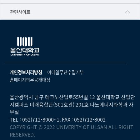
▷영어영문학과
공학교육혁신센터
건강가정지원센터
관련사이트
▷일본어·일본학과
과학영재교육원
교수협의회
▷중국어·중국학과
교무처교직팀
구내(경남)은행
▷프랑스어·프랑스학과
국어문화원
노동조합
▷스페인·중남미학과
국제교류처
생명윤리위원회
▷역사·문화학과
기초과학연구소
온라인 기술거래 플랫폼
개인정보처리방침
이메일무단수집거부
▷철학·상담학과
물리BK 미래혁신응집물질물리인재교육연구단
홈페이지의무공개대상
울산대신문
■사회과학대학
메이커스페이스
울산대학교 총동문회
▷사회과학부
울산광역시 남구 테크노산업로55번길 12 울산대학교 산업단
미래기술혁신융합형인재양성센터
지캠퍼스 미래융합관(S01호관) 201호 나노에너지화학과 사
울산대학교병원
ㆍ경제학전공
무실
반구대암각화유적보존연구소
캠퍼스안전관리
TEL : 052)712-8000~1, FAX : 052)712-8002
ㆍ행정학전공
보육교사교육원
COPYRIGHT © 2022 UNIVERITY OF ULSAN ALL RIGHT
UCLASS
ㆍ국제관계학전공
RESERVED.
산학연협력선도대학육성사업(LINC3.0)사업단