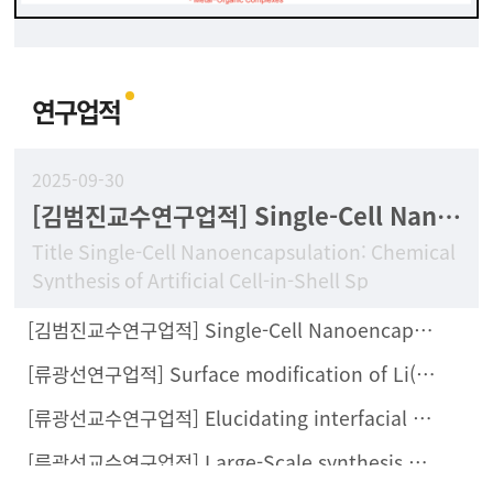
연구업적
2025-09-30
[김범진교수연구업적] Single-Cell Nanoencapsulation: Chemical Synthesis of Artificial Cell-in-Shell Spores
Title Single-Cell Nanoencapsulation: Chemical
Synthesis of Artificial Cell-in-Shell Sp
[김범진교수연구업적] Single-Cell Nanoencapsulation Enables Fabrication of Probiotics-Loaded Hydrogel Dressing with Improved Wound Healing Efficacy In Vivo
[류광선연구업적] Surface modification of Li(Ni0.8Co0.1Mn0.1)O2 with Li2ZrCl6 halide solid electrolyte for all-solid-state batteries
[류광선교수연구업적] Elucidating interfacial behaviors of Li-ion argyrodites through μ-cavity electrode analysis
[류광선교수연구업적] Large-Scale synthesis of metal halide doped Li7P2S8X solid electrolytes and their compatibility with organic solvents and binders