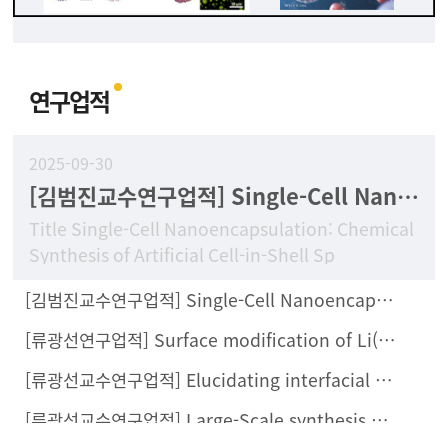
연구업적
2025-09-30
[김범진교수연구업적] Single-Cell Nanoencapsulation: Chemical Synthesis of Artificial Cell-in-Shell Spores
Title Single-Cell Nanoencapsulation: Chemical
Synthesis of Artificial Cell-in-Shell Sp
[김범진교수연구업적] Single-Cell Nanoencapsulation Enables Fabrication of Probiotics-Loaded Hydrogel Dressing with Improved Wound Healing Efficacy In Vivo
[류광선연구업적] Surface modification of Li(Ni0.8Co0.1Mn0.1)O2 with Li2ZrCl6 halide solid electrolyte for all-solid-state batteries
[류광선교수연구업적] Elucidating interfacial behaviors of Li-ion argyrodites through μ-cavity electrode analysis
[류광선교수연구업적] Large-Scale synthesis of metal halide doped Li7P2S8X solid electrolytes and their compatibility with organic solvents and binders