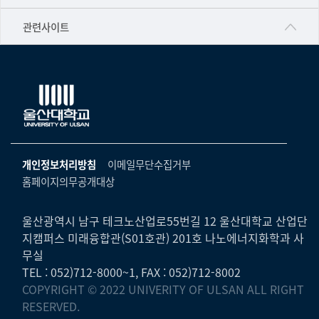
▷영어영문학과
공학교육혁신센터
건강가정지원센터
관련사이트
▷일본어·일본학과
과학영재교육원
교수협의회
▷중국어·중국학과
교무처교직팀
구내(경남)은행
▷프랑스어·프랑스학과
국어문화원
노동조합
▷스페인·중남미학과
국제교류처
생명윤리위원회
▷역사·문화학과
기초과학연구소
온라인 기술거래 플랫폼
개인정보처리방침
이메일무단수집거부
▷철학·상담학과
물리BK 미래혁신응집물질물리인재교육연구단
홈페이지의무공개대상
울산대신문
■사회과학대학
메이커스페이스
울산대학교 총동문회
▷사회과학부
울산광역시 남구 테크노산업로55번길 12 울산대학교 산업단
미래기술혁신융합형인재양성센터
지캠퍼스 미래융합관(S01호관) 201호 나노에너지화학과 사
울산대학교병원
ㆍ경제학전공
무실
반구대암각화유적보존연구소
캠퍼스안전관리
TEL : 052)712-8000~1, FAX : 052)712-8002
ㆍ행정학전공
보육교사교육원
COPYRIGHT © 2022 UNIVERITY OF ULSAN ALL RIGHT
UCLASS
ㆍ국제관계학전공
RESERVED.
산학연협력선도대학육성사업(LINC3.0)사업단