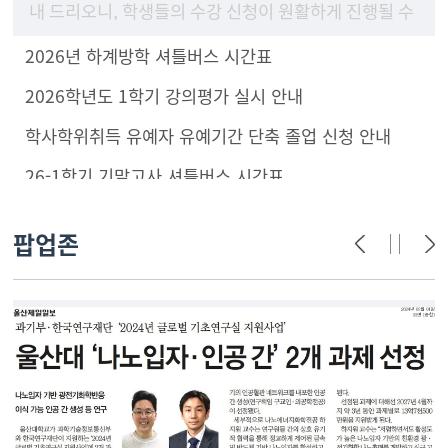
내 드리오니, 학생들의 수강 신청이 원활하게 진행될 수
있도록 구성원 안내 및 학부(과) 홈페이지에 게시하여
2026년 하계방학 셔틀버스 시간표
주시기 바랍니
2026학년도 1학기 강의평가 실시 안내
학사학위취득 유예자 유예기간 단축 졸업 신청 안내
26-1학기 기말고사 셔틀버스 시간표
팝업존