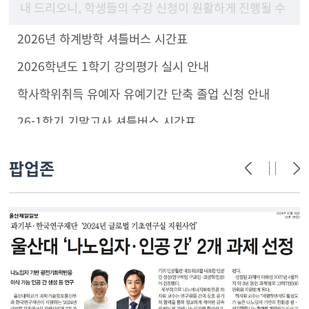
내 드리오니, 학생들의 수강 신청이 원활하게 진행될 수
있도록 구성원 안내 및 학부(과) 홈페이지에 게시하여
2026년 하계방학 셔틀버스 시간표
주시기 바랍니
2026학년도 1학기 강의평가 실시 안내
학사학위취득 유예자 유예기간 단축 졸업 신청 안내
26-1학기 기말고사 셔틀버스 시간표
팝업존