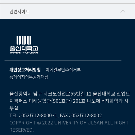
▷영어영문학과
공학교육혁신센터
건강가정지원센터
관련사이트
▷일본어·일본학과
과학영재교육원
교수협의회
▷중국어·중국학과
교무처교직팀
구내(경남)은행
▷프랑스어·프랑스학과
국어문화원
노동조합
▷스페인·중남미학과
국제교류처
생명윤리위원회
▷역사·문화학과
기초과학연구소
온라인 기술거래 플랫폼
개인정보처리방침
이메일무단수집거부
▷철학·상담학과
물리BK 미래혁신응집물질물리인재교육연구단
홈페이지의무공개대상
울산대신문
■사회과학대학
메이커스페이스
울산대학교 총동문회
▷사회과학부
울산광역시 남구 테크노산업로55번길 12 울산대학교 산업단
미래기술혁신융합형인재양성센터
지캠퍼스 미래융합관(S01호관) 201호 나노에너지화학과 사
울산대학교병원
ㆍ경제학전공
무실
반구대암각화유적보존연구소
캠퍼스안전관리
TEL : 052)712-8000~1, FAX : 052)712-8002
ㆍ행정학전공
보육교사교육원
COPYRIGHT © 2022 UNIVERITY OF ULSAN ALL RIGHT
UCLASS
ㆍ국제관계학전공
RESERVED.
산학연협력선도대학육성사업(LINC3.0)사업단