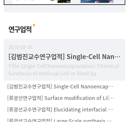
연구업적
2025-09-30
[김범진교수연구업적] Single-Cell Nanoencapsulation: Chemical Synthesis of Artificial Cell-in-Shell Spores
Title Single-Cell Nanoencapsulation: Chemical
Synthesis of Artificial Cell-in-Shell Sp
[김범진교수연구업적] Single-Cell Nanoencapsulation Enables Fabrication of Probiotics-Loaded Hydrogel Dressing with Improved Wound Healing Efficacy In Vivo
[류광선연구업적] Surface modification of Li(Ni0.8Co0.1Mn0.1)O2 with Li2ZrCl6 halide solid electrolyte for all-solid-state batteries
[류광선교수연구업적] Elucidating interfacial behaviors of Li-ion argyrodites through μ-cavity electrode analysis
[류광선교수연구업적] Large-Scale synthesis of metal halide doped Li7P2S8X solid electrolytes and their compatibility with organic solvents and binders