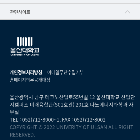
▷영어영문학과
공학교육혁신센터
건강가정지원센터
관련사이트
▷일본어·일본학과
과학영재교육원
교수협의회
▷중국어·중국학과
교무처교직팀
구내(경남)은행
▷프랑스어·프랑스학과
국어문화원
노동조합
▷스페인·중남미학과
국제교류처
생명윤리위원회
▷역사·문화학과
기초과학연구소
온라인 기술거래 플랫폼
개인정보처리방침
이메일무단수집거부
▷철학·상담학과
물리BK 미래혁신응집물질물리인재교육연구단
홈페이지의무공개대상
울산대신문
■사회과학대학
메이커스페이스
울산대학교 총동문회
▷사회과학부
울산광역시 남구 테크노산업로55번길 12 울산대학교 산업단
미래기술혁신융합형인재양성센터
지캠퍼스 미래융합관(S01호관) 201호 나노에너지화학과 사
울산대학교병원
ㆍ경제학전공
무실
반구대암각화유적보존연구소
캠퍼스안전관리
TEL : 052)712-8000~1, FAX : 052)712-8002
ㆍ행정학전공
보육교사교육원
COPYRIGHT © 2022 UNIVERITY OF ULSAN ALL RIGHT
UCLASS
ㆍ국제관계학전공
RESERVED.
산학연협력선도대학육성사업(LINC3.0)사업단