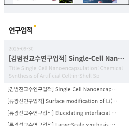
연구업적
2025-09-30
[김범진교수연구업적] Single-Cell Nanoencapsulation: Chemical Synthesis of Artificial Cell-in-Shell Spores
Title Single-Cell Nanoencapsulation: Chemical
Synthesis of Artificial Cell-in-Shell Sp
[김범진교수연구업적] Single-Cell Nanoencapsulation Enables Fabrication of Probiotics-Loaded Hydrogel Dressing with Improved Wound Healing Efficacy In Vivo
[류광선연구업적] Surface modification of Li(Ni0.8Co0.1Mn0.1)O2 with Li2ZrCl6 halide solid electrolyte for all-solid-state batteries
[류광선교수연구업적] Elucidating interfacial behaviors of Li-ion argyrodites through μ-cavity electrode analysis
[류광선교수연구업적] Large-Scale synthesis of metal halide doped Li7P2S8X solid electrolytes and their compatibility with organic solvents and binders