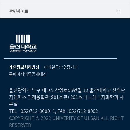
▷영어영문학과
공학교육혁신센터
건강가정지원센터
관련사이트
▷일본어·일본학과
과학영재교육원
교수협의회
▷중국어·중국학과
교무처교직팀
구내(경남)은행
▷프랑스어·프랑스학과
국어문화원
노동조합
▷스페인·중남미학과
국제교류처
생명윤리위원회
▷역사·문화학과
기초과학연구소
온라인 기술거래 플랫폼
개인정보처리방침
이메일무단수집거부
▷철학·상담학과
물리BK 미래혁신응집물질물리인재교육연구단
홈페이지의무공개대상
울산대신문
■사회과학대학
메이커스페이스
울산대학교 총동문회
▷사회과학부
울산광역시 남구 테크노산업로55번길 12 울산대학교 산업단
미래기술혁신융합형인재양성센터
지캠퍼스 미래융합관(S01호관) 201호 나노에너지화학과 사
울산대학교병원
ㆍ경제학전공
무실
반구대암각화유적보존연구소
캠퍼스안전관리
TEL : 052)712-8000~1, FAX : 052)712-8002
ㆍ행정학전공
보육교사교육원
COPYRIGHT © 2022 UNIVERITY OF ULSAN ALL RIGHT
UCLASS
ㆍ국제관계학전공
RESERVED.
산학연협력선도대학육성사업(LINC3.0)사업단