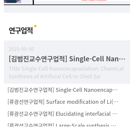
연구업적
2025-09-30
[김범진교수연구업적] Single-Cell Nanoencapsulation: Chemical Synthesis of Artificial Cell-in-Shell Spores
Title Single-Cell Nanoencapsulation: Chemical
Synthesis of Artificial Cell-in-Shell Sp
[김범진교수연구업적] Single-Cell Nanoencapsulation Enables Fabrication of Probiotics-Loaded Hydrogel Dressing with Improved Wound Healing Efficacy In Vivo
[류광선연구업적] Surface modification of Li(Ni0.8Co0.1Mn0.1)O2 with Li2ZrCl6 halide solid electrolyte for all-solid-state batteries
[류광선교수연구업적] Elucidating interfacial behaviors of Li-ion argyrodites through μ-cavity electrode analysis
[류광선교수연구업적] Large-Scale synthesis of metal halide doped Li7P2S8X solid electrolytes and their compatibility with organic solvents and binders