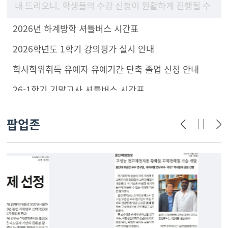
내 드리오니, 학생들의 수강 신청이 원활하게 진행될 수
있도록 구성원 안내 및 학부(과) 홈페이지에 게시하여
2026년 하계방학 셔틀버스 시간표
주시기 바랍니
2026학년도 1학기 강의평가 실시 안내
학사학위취득 유예자 유예기간 단축 졸업 신청 안내
26-1학기 기말고사 셔틀버스 시간표
팝업존