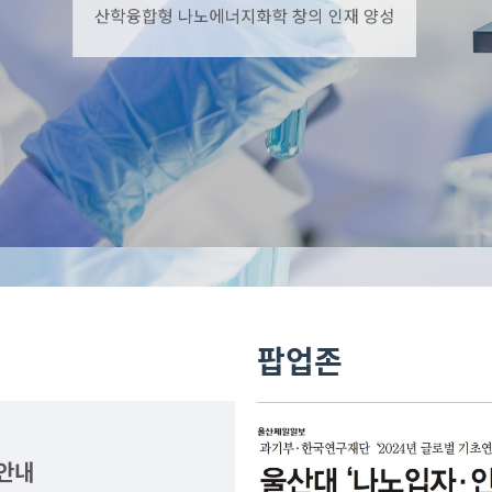
팝업존
 안내