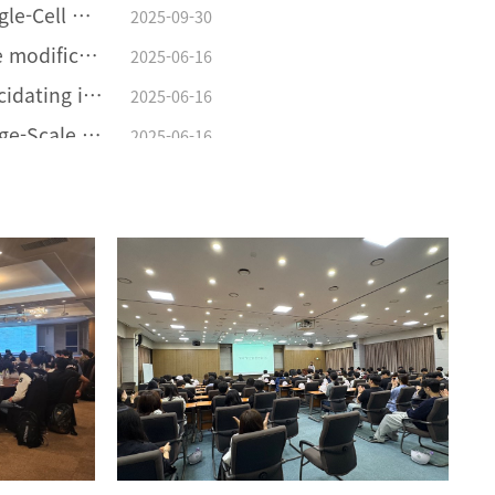
[김범진교수연구업적] Single-Cell Nanoencapsulation Enables Fabrication of Probiotics-Loaded Hydrogel Dressing with Improved Wound Healing Efficacy In Vivo
2025-09-30
[류광선연구업적] Surface modification of Li(Ni0.8Co0.1Mn0.1)O2 with Li2ZrCl6 halide solid electrolyte for all-solid-state batteries
2025-06-16
[류광선교수연구업적] Elucidating interfacial behaviors of Li-ion argyrodites through μ-cavity electrode analysis
2025-06-16
[류광선교수연구업적] Large-Scale synthesis of metal halide doped Li7P2S8X solid electrolytes and their compatibility with organic solvents and binders
2025-06-16