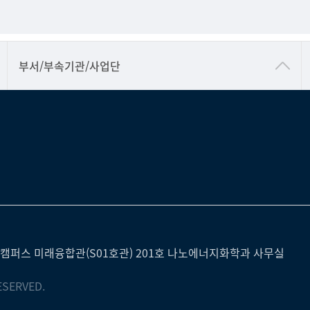
공동기기센터
부서/부속기관/사업단
공학교육혁신센터
과학영재교육원
교무처교직팀
국어문화원
국제교류처
기초과학연구소
물리BK 미래혁신응집물질물리인재교육연구단
캠퍼스 미래융합관(S01호관) 201호 나노에너지화학과 사무실
메이커스페이스
ESERVED.
미래기술혁신융합형인재양성센터