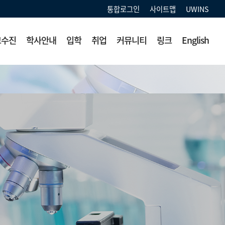
통합로그인
사이트맵
UWINS
교수진
학사안내
입학
취업
커뮤니티
링크
English