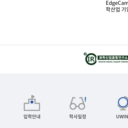
 화
EdgeCam 인재양성사업 울산지역 화
광운대학
학산업 기업체 견학 및 강연회
(26.05.2
(26.05.22 ~ 26.05.23) (1)
-28
2026-05-28
입학안내
학사일정
UWIN