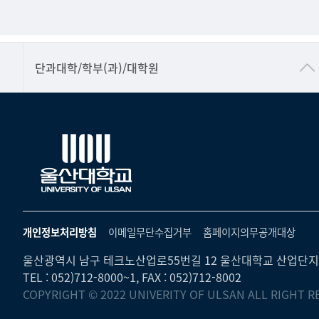
■인문대학
단과대학/학부(과)/대학원
▷국어국문학부
▷영어영문학과
▷일본어·일본학과
▷중국어·중국학과
▷프랑스어·프랑스학과
▷스페인·중남미학과
개인정보처리방침
이메일무단수집거부
홈페이지의무공개대상
▷역사·문화학과
울산광역시 남구 테크노산업로55번길 12 울산대학교 산업단지
▷철학·상담학과
TEL : 052)712-8000~1, FAX : 052)712-8002
COPYRIGHT © 2022 UNIVERITY OF ULSAN ALL RIGHT R
■사회과학대학