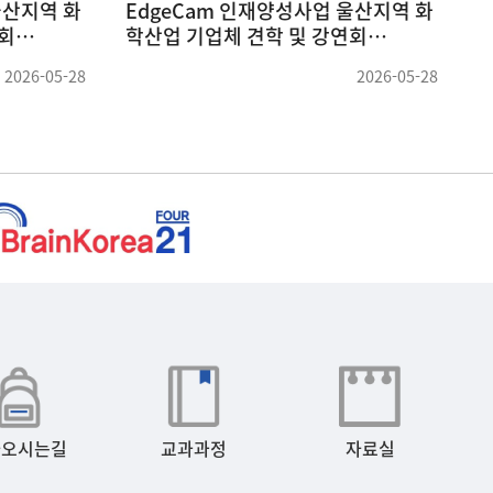
 세미나
충북대학교 박명환 교수님 세미나
(26.04.09)
(
2026-05-19
2026-04-09
아오시는길
교과과정
자료실