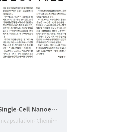
[김범진교수연구업적] Single-Cell Nanoencapsulation: Chemical Synthesis of Artificial Cell-in-Shell Spores
Title Single-Cell Nanoencapsulation: Chemical Synthesis of Artificial Cell-in-Shell Sp