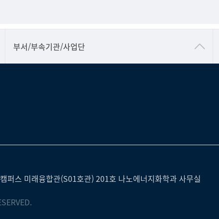
공동기기센터
부서/부속기관/사업단
공학교육혁신센터
과학영재교육원
교무처교직팀
국어문화원
국제교류처
기초과학연구소
물리BK 미래혁신응집물질물리인재교육연구단
캠퍼스 미래융합관(S01호관) 201호 나노에너지화학과 사무실
메이커스페이스
ESERVED.
미래기술혁신융합형인재양성센터