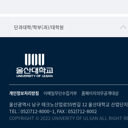
■인문대학
단과대학/학부(과)/대학원
▷국어국문학부
▷영어영문학과
▷일본어·일본학과
▷중국어·중국학과
▷프랑스어·프랑스학과
▷스페인·중남미학과
개인정보처리방침
이메일무단수집거부
홈페이지의무공개대상
▷역사·문화학과
울산광역시 남구 테크노산업로55번길 12 울산대학교 산업단지
▷철학·상담학과
TEL : 052)712-8000~1, FAX : 052)712-8002
COPYRIGHT © 2022 UNIVERITY OF ULSAN ALL RIGHT R
■사회과학대학