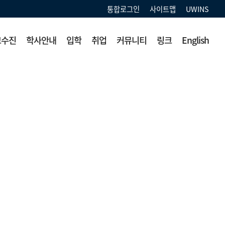
통합로그인
사이트맵
UWINS
교수진
학사안내
입학
취업
커뮤니티
링크
English