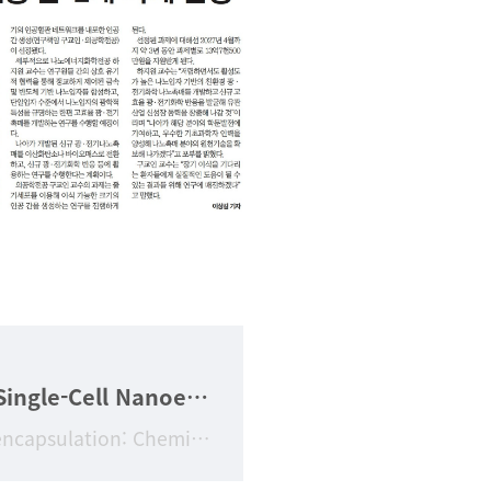
[김범진교수연구업적] Single-Cell Nanoencapsulation: Chemical Synthesis of Artificial Cell-in-Shell Spores
Title Single-Cell Nanoencapsulation: Chemical Synthesis of Artificial Cell-in-Shell Sp