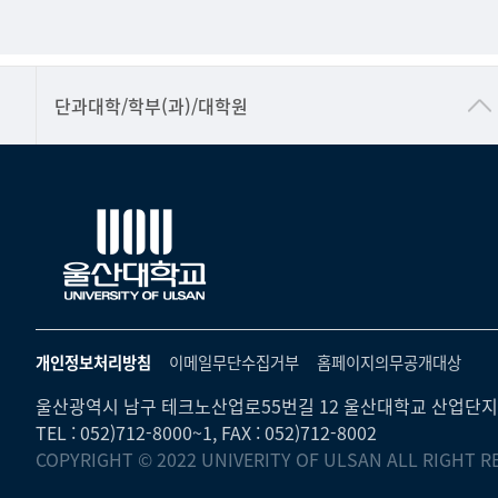
■인문대학
단과대학/학부(과)/대학원
▷국어국문학부
▷영어영문학과
▷일본어·일본학과
▷중국어·중국학과
▷프랑스어·프랑스학과
▷스페인·중남미학과
개인정보처리방침
이메일무단수집거부
홈페이지의무공개대상
▷역사·문화학과
울산광역시 남구 테크노산업로55번길 12 울산대학교 산업단지
▷철학·상담학과
TEL : 052)712-8000~1, FAX : 052)712-8002
COPYRIGHT © 2022 UNIVERITY OF ULSAN ALL RIGHT R
■사회과학대학