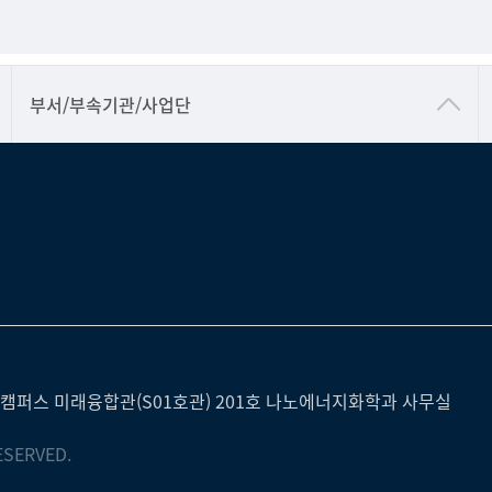
공동기기센터
부서/부속기관/사업단
공학교육혁신센터
과학영재교육원
교무처교직팀
국어문화원
국제교류처
기초과학연구소
물리BK 미래혁신응집물질물리인재교육연구단
캠퍼스 미래융합관(S01호관) 201호 나노에너지화학과 사무실
메이커스페이스
ESERVED.
미래기술혁신융합형인재양성센터