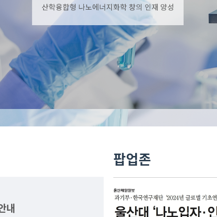
팝업존
 안내