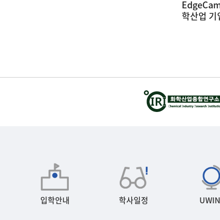
화
EdgeCam 인재양성사업 울산지역 화
광운대학교
학산업 기업체 견학 및 강연회
(26.05.21
(26.05.22 ~ 26.05.23) (1)
28
2026-05-28
입학안내
학사일정
UWIN