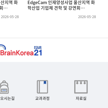
세미나
충북대학교 박명환 교수님 세미나
(26.04.09)
(
2026-05-19
2026-04-09
아오시는길
교과과정
자료실