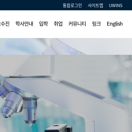
통합로그인
사이트맵
UWINS
교수진
학사안내
입학
취업
커뮤니티
링크
English