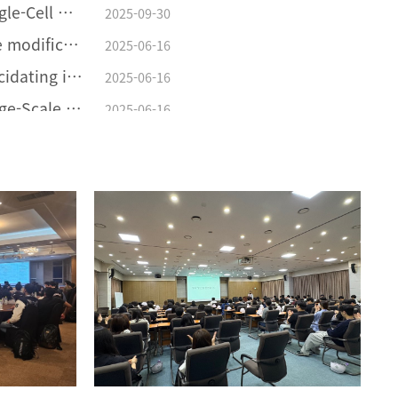
[김범진교수연구업적] Single-Cell Nanoencapsulation Enables Fabrication of Probiotics-Loaded Hydrogel Dressing with Improved Wound Healing Efficacy In Vivo
2025-09-30
[류광선연구업적] Surface modification of Li(Ni0.8Co0.1Mn0.1)O2 with Li2ZrCl6 halide solid electrolyte for all-solid-state batteries
2025-06-16
[류광선교수연구업적] Elucidating interfacial behaviors of Li-ion argyrodites through μ-cavity electrode analysis
2025-06-16
[류광선교수연구업적] Large-Scale synthesis of metal halide doped Li7P2S8X solid electrolytes and their compatibility with organic solvents and binders
2025-06-16