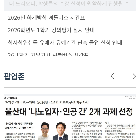
내 드리오니, 학생들의 수강 신청이 원활하게 진행될 수
있도록 구성원 안내 및 학부(과) 홈페이지에 게시하여
2026년 하계방학 셔틀버스 시간표
주시기 바랍니
2026학년도 1학기 강의평가 실시 안내
학사학위취득 유예자 유예기간 단축 졸업 신청 안내
26-1학기 기말고사 셔틀버스 시간표
팝업존