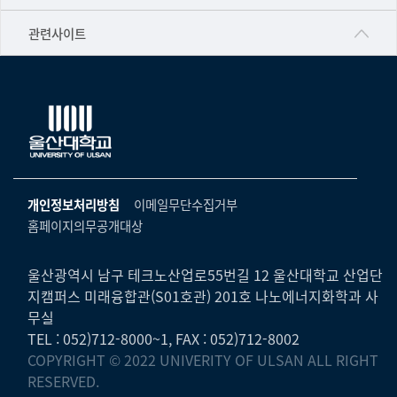
▷영어영문학과
공학교육혁신센터
건강가정지원센터
관련사이트
▷일본어·일본학과
과학영재교육원
교수협의회
▷중국어·중국학과
교무처교직팀
구내(경남)은행
▷프랑스어·프랑스학과
국어문화원
노동조합
▷스페인·중남미학과
국제교류처
생명윤리위원회
▷역사·문화학과
기초과학연구소
온라인 기술거래 플랫폼
개인정보처리방침
이메일무단수집거부
▷철학·상담학과
물리BK 미래혁신응집물질물리인재교육연구단
홈페이지의무공개대상
울산대신문
■사회과학대학
메이커스페이스
울산대학교 총동문회
▷사회과학부
울산광역시 남구 테크노산업로55번길 12 울산대학교 산업단
미래기술혁신융합형인재양성센터
지캠퍼스 미래융합관(S01호관) 201호 나노에너지화학과 사
울산대학교병원
ㆍ경제학전공
무실
반구대암각화유적보존연구소
캠퍼스안전관리
TEL : 052)712-8000~1, FAX : 052)712-8002
ㆍ행정학전공
보육교사교육원
COPYRIGHT © 2022 UNIVERITY OF ULSAN ALL RIGHT
UCLASS
ㆍ국제관계학전공
RESERVED.
산학연협력선도대학육성사업(LINC3.0)사업단