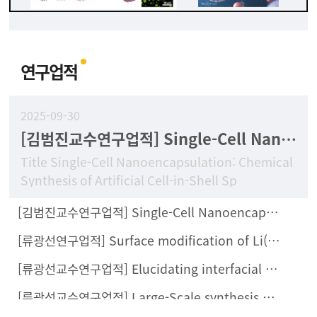
연구업적
2025-09-30
[김범진교수연구업적] Single-Cell Nanoencapsulation: Chemical Synthesis of Artificial Cell-in-Shell Spores
Title Single-Cell Nanoencapsulation: Chemical
Synthesis of Artificial Cell-in-Shell Sp
[김범진교수연구업적] Single-Cell Nanoencapsulation Enables Fabrication of Probiotics-Loaded Hydrogel Dressing with Improved Wound Healing Efficacy In Vivo
[류광선연구업적] Surface modification of Li(Ni0.8Co0.1Mn0.1)O2 with Li2ZrCl6 halide solid electrolyte for all-solid-state batteries
[류광선교수연구업적] Elucidating interfacial behaviors of Li-ion argyrodites through μ-cavity electrode analysis
[류광선교수연구업적] Large-Scale synthesis of metal halide doped Li7P2S8X solid electrolytes and their compatibility with organic solvents and binders