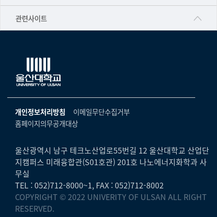
▷영어영문학과
공학교육혁신센터
건강가정지원센터
관련사이트
▷일본어·일본학과
과학영재교육원
교수협의회
▷중국어·중국학과
교무처교직팀
구내(경남)은행
▷프랑스어·프랑스학과
국어문화원
노동조합
▷스페인·중남미학과
국제교류처
생명윤리위원회
▷역사·문화학과
기초과학연구소
온라인 기술거래 플랫폼
개인정보처리방침
이메일무단수집거부
▷철학·상담학과
물리BK 미래혁신응집물질물리인재교육연구단
홈페이지의무공개대상
울산대신문
■사회과학대학
메이커스페이스
울산대학교 총동문회
▷사회과학부
울산광역시 남구 테크노산업로55번길 12 울산대학교 산업단
미래기술혁신융합형인재양성센터
지캠퍼스 미래융합관(S01호관) 201호 나노에너지화학과 사
울산대학교병원
ㆍ경제학전공
무실
반구대암각화유적보존연구소
캠퍼스안전관리
TEL : 052)712-8000~1, FAX : 052)712-8002
ㆍ행정학전공
보육교사교육원
COPYRIGHT © 2022 UNIVERITY OF ULSAN ALL RIGHT
UCLASS
ㆍ국제관계학전공
RESERVED.
산학연협력선도대학육성사업(LINC3.0)사업단