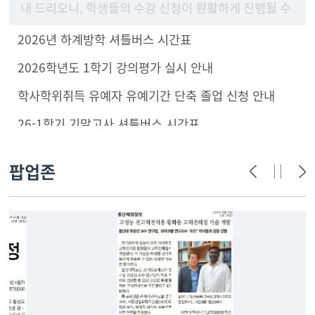
내 드리오니, 학생들의 수강 신청이 원활하게 진행될 수
있도록 구성원 안내 및 학부(과) 홈페이지에 게시하여
2026년 하계방학 셔틀버스 시간표
주시기 바랍니
2026학년도 1학기 강의평가 실시 안내
학사학위취득 유예자 유예기간 단축 졸업 신청 안내
26-1학기 기말고사 셔틀버스 시간표
팝업존