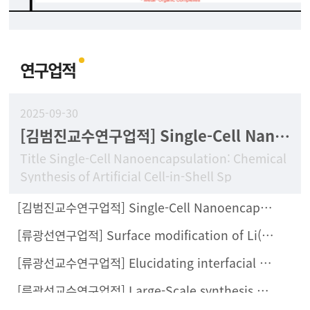
연구업적
2025-09-30
[김범진교수연구업적] Single-Cell Nanoencapsulation: Chemical Synthesis of Artificial Cell-in-Shell Spores
Title Single-Cell Nanoencapsulation: Chemical
Synthesis of Artificial Cell-in-Shell Sp
[김범진교수연구업적] Single-Cell Nanoencapsulation Enables Fabrication of Probiotics-Loaded Hydrogel Dressing with Improved Wound Healing Efficacy In Vivo
[류광선연구업적] Surface modification of Li(Ni0.8Co0.1Mn0.1)O2 with Li2ZrCl6 halide solid electrolyte for all-solid-state batteries
[류광선교수연구업적] Elucidating interfacial behaviors of Li-ion argyrodites through μ-cavity electrode analysis
[류광선교수연구업적] Large-Scale synthesis of metal halide doped Li7P2S8X solid electrolytes and their compatibility with organic solvents and binders