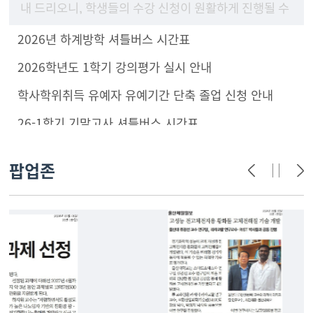
내 드리오니, 학생들의 수강 신청이 원활하게 진행될 수
있도록 구성원 안내 및 학부(과) 홈페이지에 게시하여
2026년 하계방학 셔틀버스 시간표
주시기 바랍니
2026학년도 1학기 강의평가 실시 안내
학사학위취득 유예자 유예기간 단축 졸업 신청 안내
26-1학기 기말고사 셔틀버스 시간표
팝업존