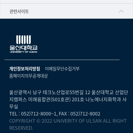
▷영어영문학과
공학교육혁신센터
건강가정지원센터
관련사이트
▷일본어·일본학과
과학영재교육원
교수협의회
▷중국어·중국학과
교무처교직팀
구내(경남)은행
▷프랑스어·프랑스학과
국어문화원
노동조합
▷스페인·중남미학과
국제교류처
생명윤리위원회
▷역사·문화학과
기초과학연구소
온라인 기술거래 플랫폼
개인정보처리방침
이메일무단수집거부
▷철학·상담학과
물리BK 미래혁신응집물질물리인재교육연구단
홈페이지의무공개대상
울산대신문
■사회과학대학
메이커스페이스
울산대학교 총동문회
▷사회과학부
울산광역시 남구 테크노산업로55번길 12 울산대학교 산업단
미래기술혁신융합형인재양성센터
지캠퍼스 미래융합관(S01호관) 201호 나노에너지화학과 사
울산대학교병원
ㆍ경제학전공
무실
반구대암각화유적보존연구소
캠퍼스안전관리
TEL : 052)712-8000~1, FAX : 052)712-8002
ㆍ행정학전공
보육교사교육원
COPYRIGHT © 2022 UNIVERITY OF ULSAN ALL RIGHT
UCLASS
ㆍ국제관계학전공
RESERVED.
산학연협력선도대학육성사업(LINC3.0)사업단