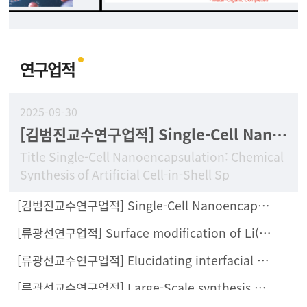
연구업적
2025-09-30
[김범진교수연구업적] Single-Cell Nanoencapsulation: Chemical Synthesis of Artificial Cell-in-Shell Spores
Title Single-Cell Nanoencapsulation: Chemical
Synthesis of Artificial Cell-in-Shell Sp
[김범진교수연구업적] Single-Cell Nanoencapsulation Enables Fabrication of Probiotics-Loaded Hydrogel Dressing with Improved Wound Healing Efficacy In Vivo
[류광선연구업적] Surface modification of Li(Ni0.8Co0.1Mn0.1)O2 with Li2ZrCl6 halide solid electrolyte for all-solid-state batteries
[류광선교수연구업적] Elucidating interfacial behaviors of Li-ion argyrodites through μ-cavity electrode analysis
[류광선교수연구업적] Large-Scale synthesis of metal halide doped Li7P2S8X solid electrolytes and their compatibility with organic solvents and binders