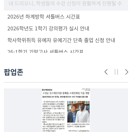
내 드리오니, 학생들의 수강 신청이 원활하게 진행될 수
있도록 구성원 안내 및 학부(과) 홈페이지에 게시하여
2026년 하계방학 셔틀버스 시간표
주시기 바랍니
2026학년도 1학기 강의평가 실시 안내
학사학위취득 유예자 유예기간 단축 졸업 신청 안내
26-1학기 기말고사 셔틀버스 시간표
팝업존