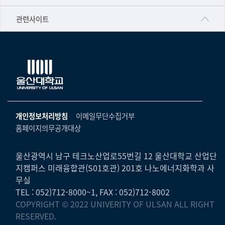
▷영어영문학과
공학교육혁신센터
건강가정지원센터
관련사이트
▷일본어·일본학과
과학영재교육원
교수협의회
▷중국어·중국학과
교무처교직팀
구내(경남)은행
▷프랑스어·프랑스학과
국어문화원
노동조합
▷스페인·중남미학과
국제교류처
생명윤리위원회
▷역사·문화학과
기초과학연구소
온라인 기술거래 플랫폼
개인정보처리방침
이메일무단수집거부
▷철학·상담학과
물리BK 미래혁신응집물질물리인재교육연구단
홈페이지의무공개대상
울산대신문
■사회과학대학
메이커스페이스
울산대학교 총동문회
▷사회과학부
울산광역시 남구 테크노산업로55번길 12 울산대학교 산업단
미래기술혁신융합형인재양성센터
지캠퍼스 미래융합관(S01호관) 201호 나노에너지화학과 사
울산대학교병원
ㆍ경제학전공
무실
반구대암각화유적보존연구소
캠퍼스안전관리
TEL : 052)712-8000~1, FAX : 052)712-8002
ㆍ행정학전공
보육교사교육원
COPYRIGHT © 2022 UNIVERITY OF ULSAN ALL RIGHT
UCLASS
ㆍ국제관계학전공
RESERVED.
산학연협력선도대학육성사업(LINC3.0)사업단