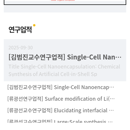
연구업적
2025-09-30
[김범진교수연구업적] Single-Cell Nanoencapsulation: Chemical Synthesis of Artificial Cell-in-Shell Spores
Title Single-Cell Nanoencapsulation: Chemical
Synthesis of Artificial Cell-in-Shell Sp
[김범진교수연구업적] Single-Cell Nanoencapsulation Enables Fabrication of Probiotics-Loaded Hydrogel Dressing with Improved Wound Healing Efficacy In Vivo
[류광선연구업적] Surface modification of Li(Ni0.8Co0.1Mn0.1)O2 with Li2ZrCl6 halide solid electrolyte for all-solid-state batteries
[류광선교수연구업적] Elucidating interfacial behaviors of Li-ion argyrodites through μ-cavity electrode analysis
[류광선교수연구업적] Large-Scale synthesis of metal halide doped Li7P2S8X solid electrolytes and their compatibility with organic solvents and binders