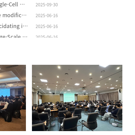
[김범진교수연구업적] Single-Cell Nanoencapsulation Enables Fabrication of Probiotics-Loaded Hydrogel Dressing with Improved Wound Healing Efficacy In Vivo
2025-09-30
[류광선연구업적] Surface modification of Li(Ni0.8Co0.1Mn0.1)O2 with Li2ZrCl6 halide solid electrolyte for all-solid-state batteries
2025-06-16
[류광선교수연구업적] Elucidating interfacial behaviors of Li-ion argyrodites through μ-cavity electrode analysis
2025-06-16
[류광선교수연구업적] Large-Scale synthesis of metal halide doped Li7P2S8X solid electrolytes and their compatibility with organic solvents and binders
2025-06-16