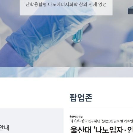
팝업존
 안내