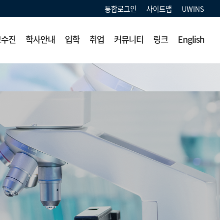
통합로그인
사이트맵
UWINS
교수진
학사안내
입학
취업
커뮤니티
링크
English