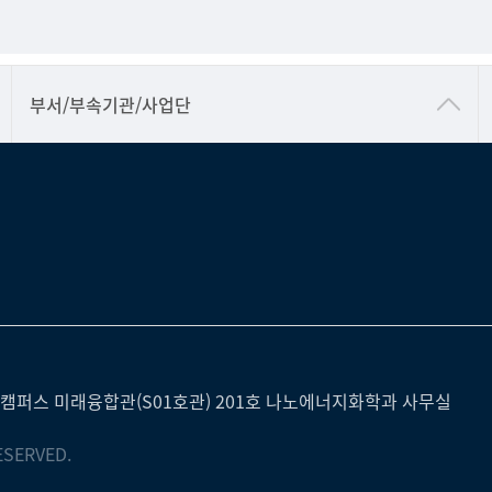
공동기기센터
부서/부속기관/사업단
공학교육혁신센터
과학영재교육원
교무처교직팀
국어문화원
국제교류처
기초과학연구소
물리BK 미래혁신응집물질물리인재교육연구단
캠퍼스 미래융합관(S01호관) 201호 나노에너지화학과 사무실
메이커스페이스
ESERVED.
미래기술혁신융합형인재양성센터