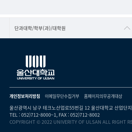
■인문대학
단과대학/학부(과)/대학원
▷국어국문학부
▷영어영문학과
▷일본어·일본학과
▷중국어·중국학과
▷프랑스어·프랑스학과
▷스페인·중남미학과
개인정보처리방침
이메일무단수집거부
홈페이지의무공개대상
▷역사·문화학과
울산광역시 남구 테크노산업로55번길 12 울산대학교 산업단지
▷철학·상담학과
TEL : 052)712-8000~1, FAX : 052)712-8002
COPYRIGHT © 2022 UNIVERITY OF ULSAN ALL RIGHT R
■사회과학대학