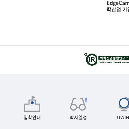
 화
EdgeCam 인재양성사업 울산지역 화
광운대학
학산업 기업체 견학 및 강연회
(26.05.
(26.05.22 ~ 26.05.23) (1)
05-28
2026-05-28
입학안내
학사일정
UWIN