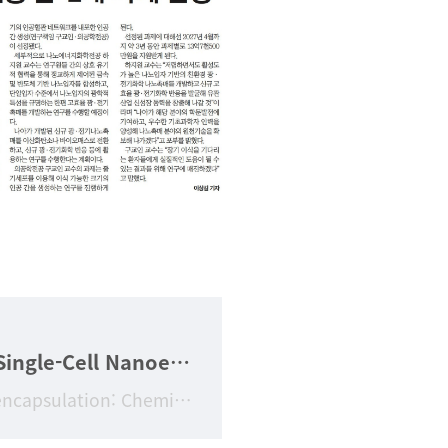
[김범진교수연구업적] Single-Cell Nanoencapsulation: Chemical Synthesis of Artificial Cell-in-Shell Spores
Title Single-Cell Nanoencapsulation: Chemical Synthesis of Artificial Cell-in-Shell Sp