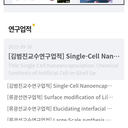
연구업적
2025-09-30
[김범진교수연구업적] Single-Cell Nanoencapsulation: Chemical Synthesis of Artificial Cell-in-Shell Spores
Title Single-Cell Nanoencapsulation: Chemical
Synthesis of Artificial Cell-in-Shell Sp
[김범진교수연구업적] Single-Cell Nanoencapsulation Enables Fabrication of Probiotics-Loaded Hydrogel Dressing with Improved Wound Healing Efficacy In Vivo
[류광선연구업적] Surface modification of Li(Ni0.8Co0.1Mn0.1)O2 with Li2ZrCl6 halide solid electrolyte for all-solid-state batteries
[류광선교수연구업적] Elucidating interfacial behaviors of Li-ion argyrodites through μ-cavity electrode analysis
[류광선교수연구업적] Large-Scale synthesis of metal halide doped Li7P2S8X solid electrolytes and their compatibility with organic solvents and binders