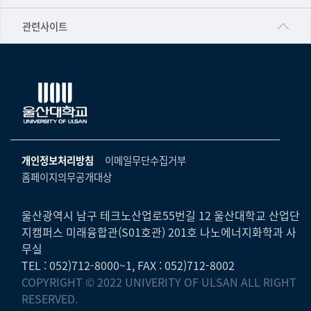
▷영어영문학과
공학교육혁신센터
건강가정지원센터
관련사이트
▷일본어·일본학과
과학영재교육원
교수협의회
▷중국어·중국학과
교무처교직팀
구내(경남)은행
▷프랑스어·프랑스학과
국어문화원
노동조합
▷스페인·중남미학과
국제교류처
생명윤리위원회
▷역사·문화학과
기초과학연구소
온라인 기술거래 플랫폼
개인정보처리방침
이메일무단수집거부
▷철학·상담학과
물리BK 미래혁신응집물질물리인재교육연구단
홈페이지의무공개대상
울산대신문
■사회과학대학
메이커스페이스
울산대학교 총동문회
▷사회과학부
울산광역시 남구 테크노산업로55번길 12 울산대학교 산업단
미래기술혁신융합형인재양성센터
지캠퍼스 미래융합관(S01호관) 201호 나노에너지화학과 사
울산대학교병원
ㆍ경제학전공
무실
반구대암각화유적보존연구소
캠퍼스안전관리
TEL : 052)712-8000~1, FAX : 052)712-8002
ㆍ행정학전공
보육교사교육원
COPYRIGHT © 2022 UNIVERITY OF ULSAN ALL RIGHT
UCLASS
ㆍ국제관계학전공
RESERVED.
산학연협력선도대학육성사업(LINC3.0)사업단