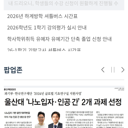
내 드리오니, 학생들의 수강 신청이 원활하게 진행될 수
있도록 구성원 안내 및 학부(과) 홈페이지에 게시하여
2026년 하계방학 셔틀버스 시간표
주시기 바랍니
2026학년도 1학기 강의평가 실시 안내
학사학위취득 유예자 유예기간 단축 졸업 신청 안내
26-1학기 기말고사 셔틀버스 시간표
팝업존