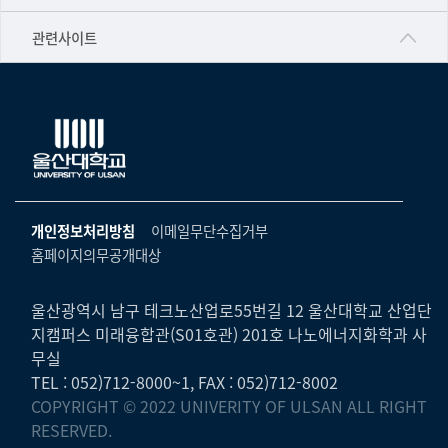
▷영어영문학과
공학교육혁신센터
건강가정지원센터
관련사이트
▷일본어·일본학과
과학영재교육원
교수협의회
▷중국어·중국학과
교무처교직팀
구내(경남)은행
▷프랑스어·프랑스학과
국어문화원
노동조합
▷스페인·중남미학과
국제교류처
생명윤리위원회
▷역사·문화학과
기초과학연구소
온라인 기술거래 플랫폼
개인정보처리방침
이메일무단수집거부
▷철학·상담학과
물리BK 미래혁신응집물질물리인재교육연구단
홈페이지의무공개대상
울산대신문
■사회과학대학
메이커스페이스
울산대학교 총동문회
▷사회과학부
울산광역시 남구 테크노산업로55번길 12 울산대학교 산업단
미래기술혁신융합형인재양성센터
지캠퍼스 미래융합관(S01호관) 201호 나노에너지화학과 사
울산대학교병원
ㆍ경제학전공
무실
반구대암각화유적보존연구소
캠퍼스안전관리
TEL : 052)712-8000~1, FAX : 052)712-8002
ㆍ행정학전공
보육교사교육원
COPYRIGHT © 2022 UNIVERITY OF ULSAN ALL RIGHT
UCLASS
ㆍ국제관계학전공
RESERVED.
산학연협력선도대학육성사업(LINC3.0)사업단