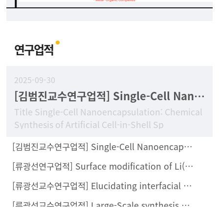
연구업적
2025-09-30
[김범진교수연구업적] Single-Cell Nanoencapsulation: Chemical Synthesis of Artificial Cell-in-Shell Spores
Title Single-Cell Nanoencapsulation: Chemical
Synthesis of Artificial Cell-in-Shell Sp
[김범진교수연구업적] Single-Cell Nanoencapsulation Enables Fabrication of Probiotics-Loaded Hydrogel Dressing with Improved Wound Healing Efficacy In Vivo
[류광선연구업적] Surface modification of Li(Ni0.8Co0.1Mn0.1)O2 with Li2ZrCl6 halide solid electrolyte for all-solid-state batteries
[류광선교수연구업적] Elucidating interfacial behaviors of Li-ion argyrodites through μ-cavity electrode analysis
[류광선교수연구업적] Large-Scale synthesis of metal halide doped Li7P2S8X solid electrolytes and their compatibility with organic solvents and binders