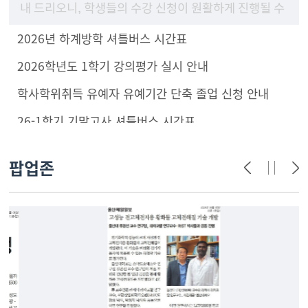
내 드리오니, 학생들의 수강 신청이 원활하게 진행될 수
있도록 구성원 안내 및 학부(과) 홈페이지에 게시하여
2026년 하계방학 셔틀버스 시간표
주시기 바랍니
2026학년도 1학기 강의평가 실시 안내
학사학위취득 유예자 유예기간 단축 졸업 신청 안내
26-1학기 기말고사 셔틀버스 시간표
팝업존