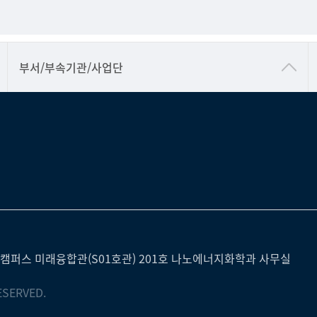
공동기기센터
부서/부속기관/사업단
공학교육혁신센터
과학영재교육원
교무처교직팀
국어문화원
국제교류처
기초과학연구소
물리BK 미래혁신응집물질물리인재교육연구단
캠퍼스 미래융합관(S01호관) 201호 나노에너지화학과 사무실
메이커스페이스
ESERVED.
미래기술혁신융합형인재양성센터