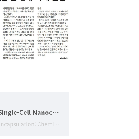
[김범진교수연구업적] Single-Cell Nanoencapsulation: Chemical Synthesis of Artificial Cell-in-Shell Spores
Title Single-Cell Nanoencapsulation: Chemical Synthesis of Artificial Cell-in-Shell Sp