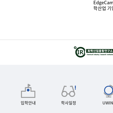
인하대학교 신동하 교수님 세미나
EdgeC
(26.04.02)
학산업 기
(26.05.22
09
2026-04-02
입학안내
학사일정
UWIN