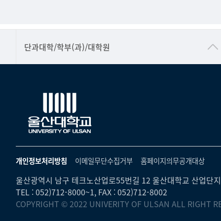
■인문대학
단과대학/학부(과)/대학원
▷국어국문학부
▷영어영문학과
▷일본어·일본학과
▷중국어·중국학과
▷프랑스어·프랑스학과
▷스페인·중남미학과
개인정보처리방침
이메일무단수집거부
홈페이지의무공개대상
▷역사·문화학과
울산광역시 남구 테크노산업로55번길 12 울산대학교 산업단지
▷철학·상담학과
TEL : 052)712-8000~1, FAX : 052)712-8002
COPYRIGHT © 2022 UNIVERITY OF ULSAN ALL RIGHT R
■사회과학대학