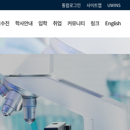
통합로그인
사이트맵
UWINS
교수진
학사안내
입학
취업
커뮤니티
링크
English