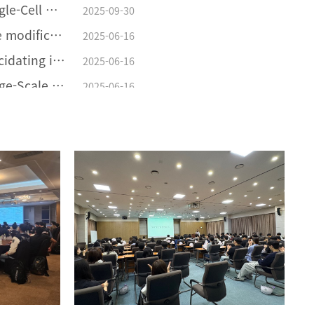
[김범진교수연구업적] Single-Cell Nanoencapsulation Enables Fabrication of Probiotics-Loaded Hydrogel Dressing with Improved Wound Healing Efficacy In Vivo
2025-09-30
[류광선연구업적] Surface modification of Li(Ni0.8Co0.1Mn0.1)O2 with Li2ZrCl6 halide solid electrolyte for all-solid-state batteries
2025-06-16
[류광선교수연구업적] Elucidating interfacial behaviors of Li-ion argyrodites through μ-cavity electrode analysis
2025-06-16
[류광선교수연구업적] Large-Scale synthesis of metal halide doped Li7P2S8X solid electrolytes and their compatibility with organic solvents and binders
2025-06-16