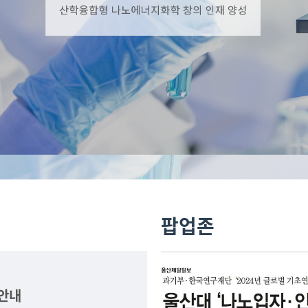
팝업존
 안내