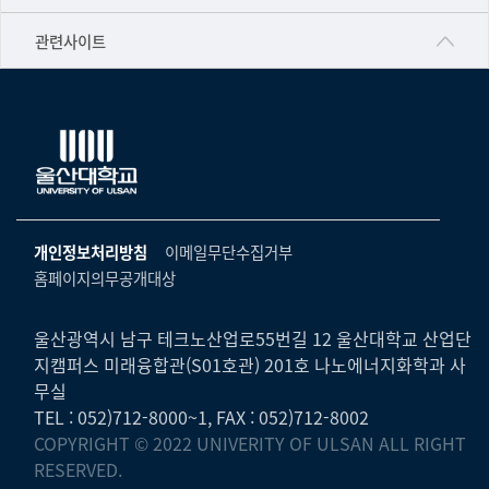
▷영어영문학과
공학교육혁신센터
건강가정지원센터
관련사이트
▷일본어·일본학과
과학영재교육원
교수협의회
▷중국어·중국학과
교무처교직팀
구내(경남)은행
▷프랑스어·프랑스학과
국어문화원
노동조합
▷스페인·중남미학과
국제교류처
생명윤리위원회
▷역사·문화학과
기초과학연구소
온라인 기술거래 플랫폼
개인정보처리방침
이메일무단수집거부
▷철학·상담학과
물리BK 미래혁신응집물질물리인재교육연구단
홈페이지의무공개대상
울산대신문
■사회과학대학
메이커스페이스
울산대학교 총동문회
▷사회과학부
울산광역시 남구 테크노산업로55번길 12 울산대학교 산업단
미래기술혁신융합형인재양성센터
지캠퍼스 미래융합관(S01호관) 201호 나노에너지화학과 사
울산대학교병원
ㆍ경제학전공
무실
반구대암각화유적보존연구소
캠퍼스안전관리
TEL : 052)712-8000~1, FAX : 052)712-8002
ㆍ행정학전공
보육교사교육원
COPYRIGHT © 2022 UNIVERITY OF ULSAN ALL RIGHT
UCLASS
ㆍ국제관계학전공
RESERVED.
산학연협력선도대학육성사업(LINC3.0)사업단