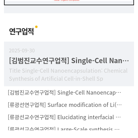
연구업적
2025-09-30
[김범진교수연구업적] Single-Cell Nanoencapsulation: Chemical Synthesis of Artificial Cell-in-Shell Spores
Title Single-Cell Nanoencapsulation: Chemical
Synthesis of Artificial Cell-in-Shell Sp
[김범진교수연구업적] Single-Cell Nanoencapsulation Enables Fabrication of Probiotics-Loaded Hydrogel Dressing with Improved Wound Healing Efficacy In Vivo
[류광선연구업적] Surface modification of Li(Ni0.8Co0.1Mn0.1)O2 with Li2ZrCl6 halide solid electrolyte for all-solid-state batteries
[류광선교수연구업적] Elucidating interfacial behaviors of Li-ion argyrodites through μ-cavity electrode analysis
[류광선교수연구업적] Large-Scale synthesis of metal halide doped Li7P2S8X solid electrolytes and their compatibility with organic solvents and binders