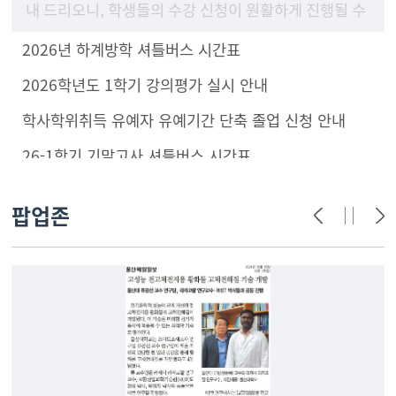
내 드리오니, 학생들의 수강 신청이 원활하게 진행될 수
있도록 구성원 안내 및 학부(과) 홈페이지에 게시하여
2026년 하계방학 셔틀버스 시간표
주시기 바랍니
2026학년도 1학기 강의평가 실시 안내
학사학위취득 유예자 유예기간 단축 졸업 신청 안내
26-1학기 기말고사 셔틀버스 시간표
팝업존